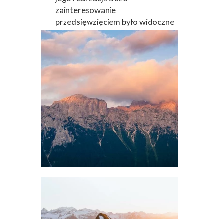
zainteresowanie
przedsięwzięciem było widoczne
wśród młodzieży. Czy podejmą
się tego wyzwania i staną się
Zwolnionymi z Teorii,
przekonamy się niedługo.