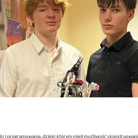
ISTORIA
ĘDZYNARODOWA
CESY
otyki i programowania, dzięki którym mieli możliwość skonstruowa