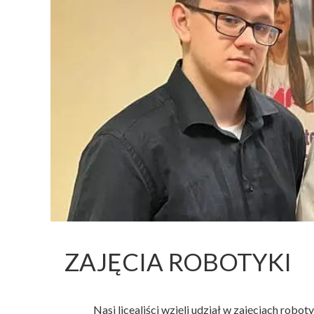
NASZA H
EDUKACJA MI
SUK
ZAJĘCIA ROBOTYKI
Nasi licealiści wzięli udział w zajęciach rob