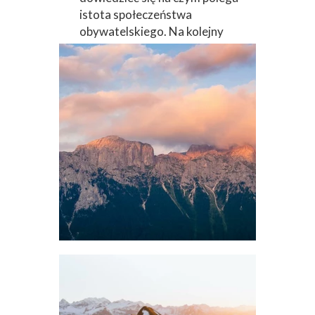
istota społeczeństwa
obywatelskiego. Na kolejny
wykład zapraszamy 8 maja.
Tematem wiodącym kolejnego
spotkania będzie
funkcjonowanie społeczeństwa
(podstawy socjologii).
Niezmiernie cieszy nas, że
uczniowie biorą udział w
zajęciach dodatkowych pomimo
ogromu pracy przez cały tydzień
nauki.